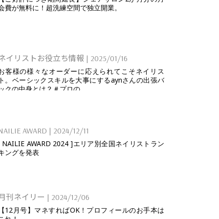
会費が無料に！超洗練空間で独立開業。
ネイリストお役立ち情報
|
2025/01/16
お客様の様々なオーダーに応えられてこそネイリス
ト。ベーシックスキルを大事にするaynさんの出張バ
ックの中身とは？＃プロの...
NAILIE AWARD
|
2024/12/11
[ NAILIE AWARD 2024 ]エリア別全国ネイリストラン
キングを発表
月刊ネイリー
|
2024/12/06
【12月号】マネすればOK！プロフィールのお手本は
これ！