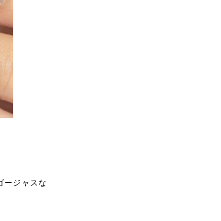
@mieux.ariii【大阪
ゴージャスな