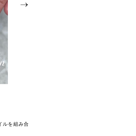
@eclat_kana【愛知
イルを組み合