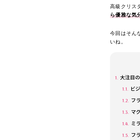
高級クリス
ら優雅な気
今回はそん
いね。
大注目の
ビジ
フ
マ
ミ
フ