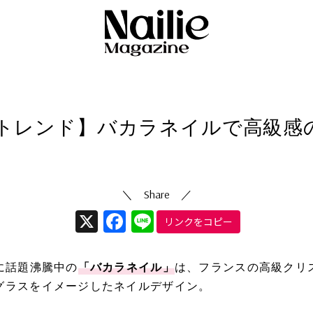
ネイルデザイン
4/06/28
（更新日
2024/09/09
）
トレンド】バカラネイルで高級感
X
Facebook
Line
リンクをコピー
に話題沸騰中の
「バカラネイル」
は、フランスの高級クリ
グラスをイメージしたネイルデザイン。