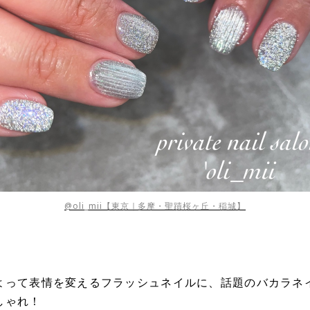
@oli_mii【東京｜多摩・聖蹟桜ヶ丘・稲城】
よって表情を変えるフラッシュネイルに、話題のバカラネ
しゃれ！