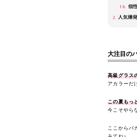
個
人気爆
大注目の
高級グラス
アカラーだ
この夏もっと
今こそやら
ここからバ
みてね♪