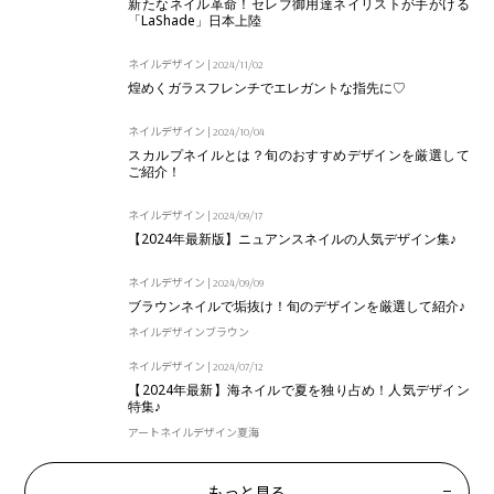
新たなネイル革命！セレブ御用達ネイリストが手がける
「LaShade」日本上陸
ネイルデザイン
|
2024/11/02
煌めくガラスフレンチでエレガントな指先に♡
ネイルデザイン
|
2024/10/04
スカルプネイルとは？旬のおすすめデザインを厳選して
ご紹介！
ネイルデザイン
|
2024/09/17
【2024年最新版】ニュアンスネイルの人気デザイン集♪
ネイルデザイン
|
2024/09/09
ブラウンネイルで垢抜け！旬のデザインを厳選して紹介♪
ネイルデザイン
ブラウン
ネイルデザイン
|
2024/07/12
【2024年最新】海ネイルで夏を独り占め！人気デザイン
特集♪
アート
ネイルデザイン
夏
海
もっと見る