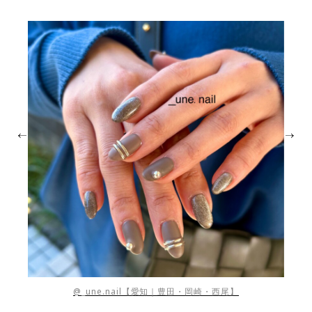
@_une.nail【愛知｜豊田・岡崎・西尾】