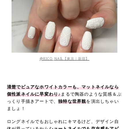
@RICO_NAIL【東京｜新宿】
清楚でピュアなホワイトカラーも、マットネイルなら
個性派ネイルに早変わり♪
まるで陶器のような質感＆ぷ
っくり手描きアートで、
独特な世界観
を演出しちゃい
ましょ！
ロングネイルでもおしゃれにキマるけど、デザイン自
体が凝っているから
ショートネイルでも存在感をアピ