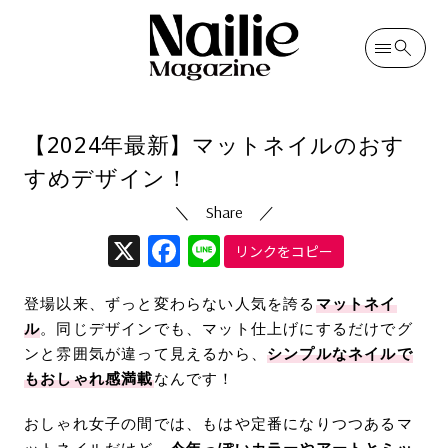
カテゴリ
ネイルデザイン
投稿日
2024/06/06
（更新日
2024/09/09
）
【2024年最新】マットネイルのおす
すめデザイン！
X
Facebook
Line
リンクをコピー
登場以来、ずっと変わらない人気を誇る
マットネイ
ル
。同じデザインでも、マット仕上げにするだけでグ
ンと雰囲気が違って見えるから、
シンプルなネイルで
もおしゃれ感満載
なんです！
おしゃれ女子の間では、もはや定番になりつつあるマ
ットネイルだけど、
今年っぽいカラーやアートとミッ