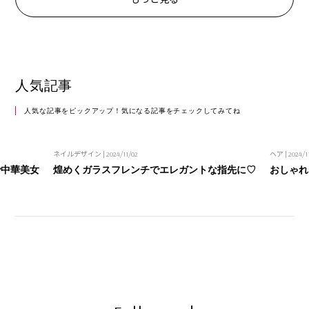
人気記事
人気な記事をピックアップ！気になる記事をチェックしてみてね
ネイルデザイン
| 2024/11/02
ヘア
| 2024/1
で中華美女
煌めくガラスフレンチでエレガントな指先に♡
おしゃれ