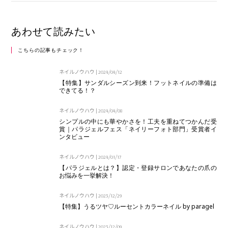
あわせて読みたい
こちらの記事もチェック！
ネイルノウハウ
|
2024/04/12
【特集】サンダルシーズン到来！フットネイルの準備は
できてる！？
ネイルノウハウ
|
2024/04/08
シンプルの中にも華やかさを！工夫を重ねてつかんだ受
賞｜パラジェルフェス「ネイリーフォト部門」受賞者イ
ンタビュー
ネイルノウハウ
|
2024/01/17
【パラジェルとは？】認定・登録サロンであなたの爪の
お悩みを一挙解決！
ネイルノウハウ
|
2023/12/29
【特集】うるツヤ♡ルーセントカラーネイル by paragel
ネイルノウハウ
|
2023/12/09