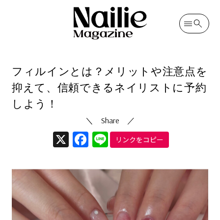
カテゴリ
ネイルノウハウ
投稿日
2023/12/04
（更新日
2024/09/09
）
フィルインとは？メリットや注意点を
抑えて、信頼できるネイリストに予約
しよう！
X
Facebook
Line
リンクをコピー