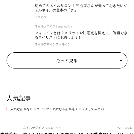
初めてのネイルサロン！ 初心者さんが知っておきたいジ
ェルネイルの基本の「き」
ノウハウ
ネイルノウハウ
|
2023/12/04
フィルインとは？メリットや注意点を抑えて、信頼でき
るネイリストに予約しよう！
ネイルデザイン
フィルイン
もっと見る
人気記事
人気な記事をピックアップ！気になる記事をチェックしてみてね
ネイルデザイン
| 2024/11/02
ヘア
| 2024/1