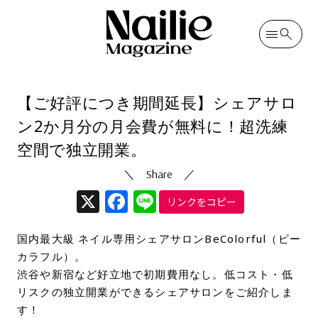
カテゴリ
ネイリストお役立ち情報
投稿日
2025/01/24
（更新日
2025/03/19
）
【ご好評につき期間延長】シェアサロ
ン2か月分の月会費が無料に！超洗練
空間で独立開業。
X
Facebook
Line
リンクをコピー
国内最大級 ネイル専用シェアサロンBeColorful（ビー
カラフル）。
渋谷や新宿など好立地で初期費用なし。低コスト・低
リスクの独立開業ができるシェアサロンをご紹介しま
す！