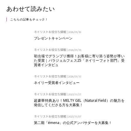
あわせて読みたい
こちらの記事もチェック！
ネイリストお役立ち情報
|
2026/05/18
プレゼントキャンペーン
ネイリストお役立ち情報
|
2026/01/13
初出場でグランプリ獲得！お客様に寄り添う姿勢が導い
た受賞｜パラジェルフェス25「ネイリーフォト部門」受
賞者インタビュ
ネイリストお役立ち情報
|
2026/01/13
ネイリー受賞者インタビュー
ネイリストお役立ち情報
|
2025/11/27
超豪華特典あり！MELTY GEL（Natural Field）の魅力を
発信してくださる方を大募集！
ネイリストお役立ち情報
|
2025/11/07
第二期「émena」の公式アンバサダーを大募集！