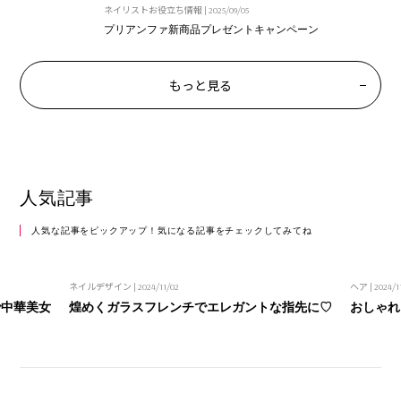
ネイリストお役立ち情報
|
2025/09/05
プリアンファ新商品プレゼントキャンペーン
もっと見る
人気記事
人気な記事をピックアップ！気になる記事をチェックしてみてね
ネイルデザイン
| 2024/11/02
ヘア
| 2024/1
で中華美女
煌めくガラスフレンチでエレガントな指先に♡
おしゃれ