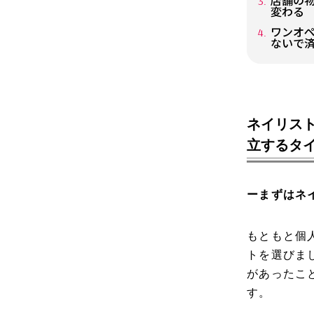
店舗の
変わる
ワンオ
ないで
ネイリス
立するタ
ーまずはネ
もともと個
トを選びま
があったこ
す。