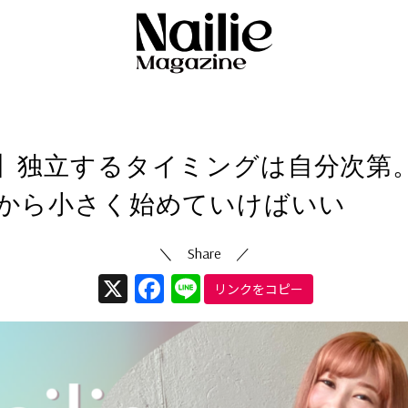
ネイリストお役立ち情報
3/10/10
（更新日
2024/09/09
）
】独立するタイミングは自分次第。
から小さく始めていけばいい
X
Facebook
Line
リンクをコピー