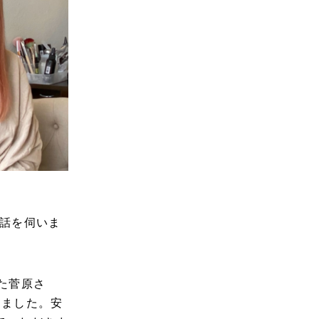
お話を伺いま
た菅原さ
きました。安