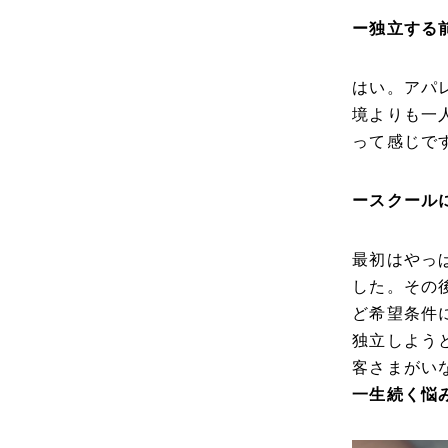
ー独立する
はい。アパ
境よりも一
って感じで
ースクール
最初はやっ
した。その
ど希望条件
独立しよう
客さまがい
一生続く悩