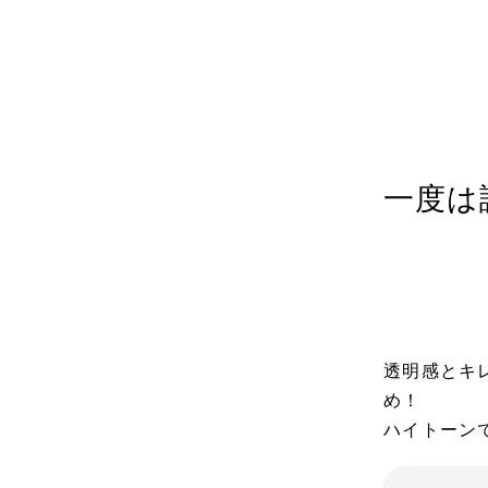
カテゴリ
投稿日
202
一度は
透明感とキ
め！
ハイトーン