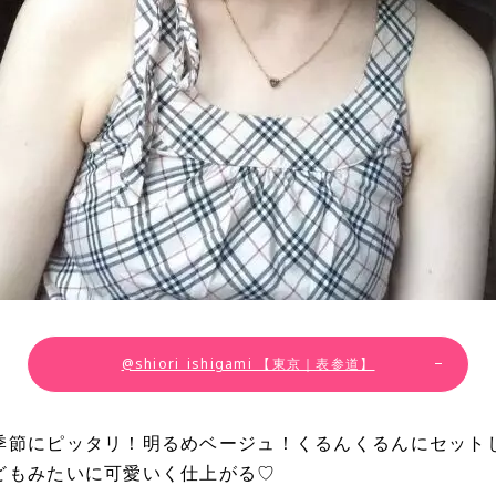
@shiori_ishigami 【東京｜表参道】
季節にピッタリ！明るめベージュ！くるんくるんにセット
どもみたいに可愛いく仕上がる♡