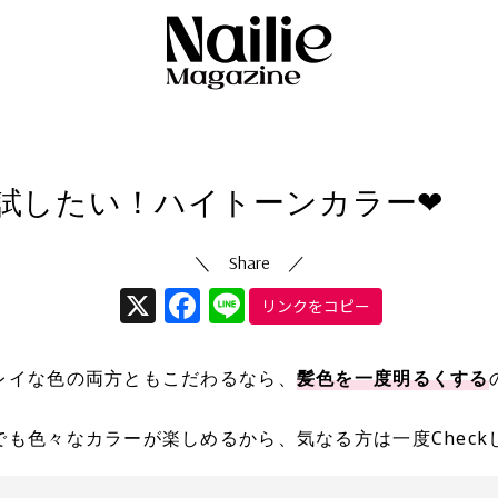
ヘア
4/09/17
試したい！ハイトーンカラー❤︎
X
Facebook
Line
リンクをコピー
レイな色の両方ともこだわるなら、
髪色を一度明るくする
でも色々なカラーが楽しめるから、気なる方は一度Check