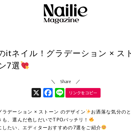
ネイルデザイン
3/06/29
（更新日
2024/09/09
）
のitネイル！グラデーション × ス
ン7選
X
Facebook
Line
リンクをコピー
ラデーション × ストーン のデザイン
お洒落な気分の
きも、選んだ色しだいでTPOバッチリ！
にしたい、エディターおすすめの7選をご紹介