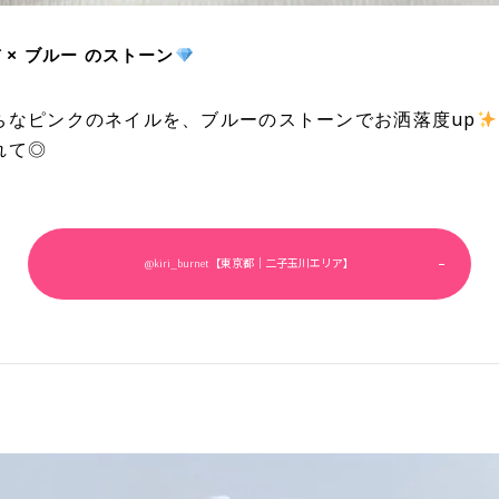
 × ブルー のストーン
ちなピンクのネイルを、ブルーのストーンでお洒落度up
れて◎
@kiri_burnet【東京都｜二子玉川エリア】