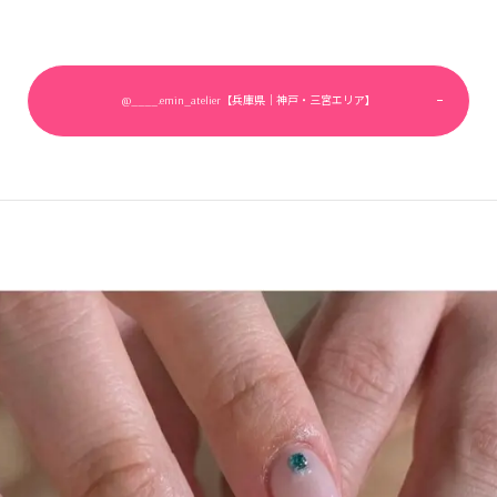
@____.emin_atelier【兵庫県｜神戸・三宮エリア】