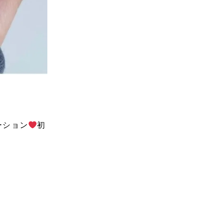
ーション
初