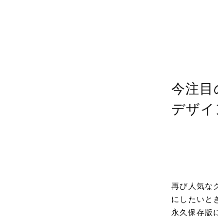
カテゴリ
投稿日
202
今注目
デザイ
再び人気なグ
にしたいと
永久保存版