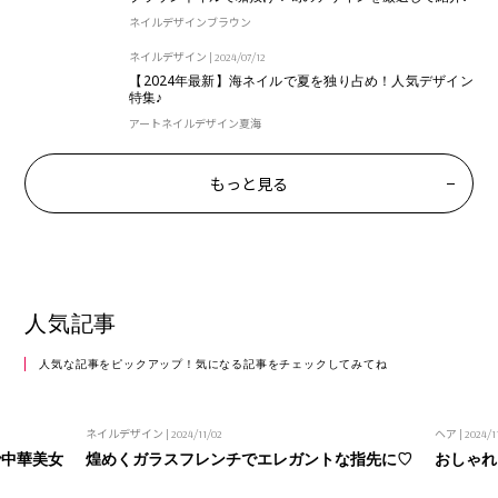
ネイルデザイン
ブラウン
ネイルデザイン
|
2024/07/12
【2024年最新】海ネイルで夏を独り占め！人気デザイン
特集♪
アート
ネイルデザイン
夏
海
もっと見る
人気記事
人気な記事をピックアップ！気になる記事をチェックしてみてね
ネイルデザイン
| 2024/11/02
ヘア
| 2024/1
で中華美女
煌めくガラスフレンチでエレガントな指先に♡
おしゃれ