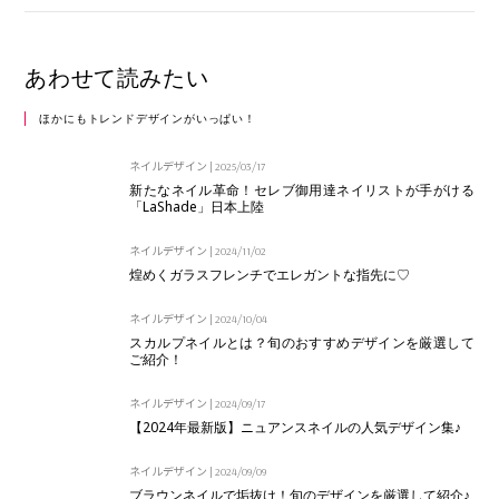
あわせて読みたい
ほかにもトレンドデザインがいっぱい！
ネイルデザイン
|
2025/03/17
新たなネイル革命！セレブ御用達ネイリストが手がける
「LaShade」日本上陸
ネイルデザイン
|
2024/11/02
煌めくガラスフレンチでエレガントな指先に♡
ネイルデザイン
|
2024/10/04
スカルプネイルとは？旬のおすすめデザインを厳選して
ご紹介！
ネイルデザイン
|
2024/09/17
【2024年最新版】ニュアンスネイルの人気デザイン集♪
ネイルデザイン
|
2024/09/09
ブラウンネイルで垢抜け！旬のデザインを厳選して紹介♪