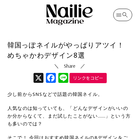
カテゴリ
ネイルデザイン
投稿日
2024/06/12
（更新日
2024/09/09
）
韓国っぽネイルがやっぱりアツイ！
めちゃかわデザイン8選
X
Facebook
Line
リンクをコピー
少し前からSNSなどで話題の韓国ネイル。
人気なのは知っていても、「どんなデザインがいいの
か分からなくて、まだ試したことがない……」という方
も多いのでは？
そこで！ 今回はおすすめ韓国ネイルの8デザインをご