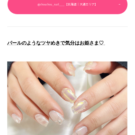
@chouchou_nail___【北海道｜大通エリア】
パールのようなツヤめきで気分はお姫さま♡