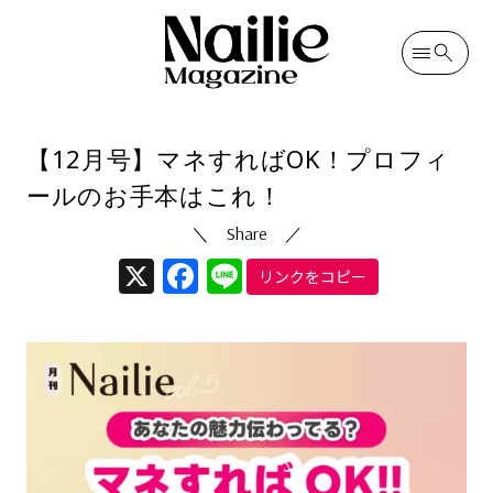
カテゴリ
月刊ネイリー
投稿日
2024/12/06
（更新日
2025/08/19
）
【12月号】マネすればOK！プロフィ
ールのお手本はこれ！
X
Facebook
Line
リンクをコピー