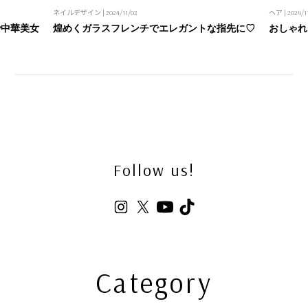
ネイルデザイン
| 2024/11/02
ヘア
| 2024/1
で中華美女
煌めくガラスフレンチでエレガントな指先に♡
おしゃれ
Follow us!
Category