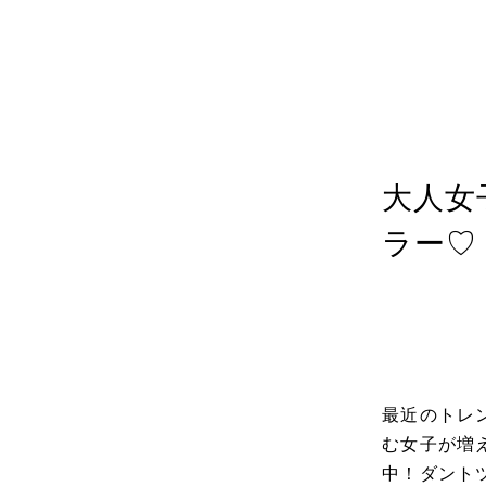
カテゴリ
投稿日
202
大人女
ラー♡
最近のトレ
む女子が増
中！ダント