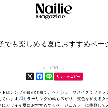
ヘア
4/07/18
（更新日
2024/08/29
）
子でも楽しめる夏におすすめベー
X
Facebook
Line
リンクをコピー
ンドはシンプル目の洋服で、ヘアカラーやメイクでファッ
えています
カラーリングの幅も広がり、髪色を変える女
ツにカワイイ夏におすすめするベージュカラーに挑戦して