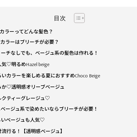
目次
カラーってどんな髪色？
ュカラーはブリーチが必要？
リーチなしでも、ベージュ系の髪色は作れる！
気♡明るめHazel beige
いカラーを楽しめる夏におすすめChoco Beige
らか♡透明感オリーブベージュ
ルクティーグレージュ♡
にベージュ系で染めたいならブリーチが必要！
るいベージュも人気♡
対流行る！【透明感ベージュ】