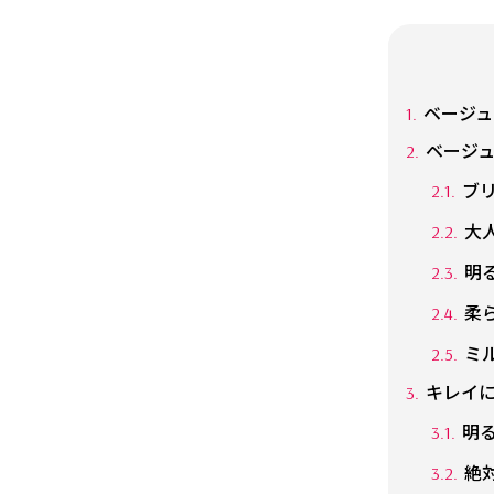
ベージュ
ベージ
ブ
大人
明る
柔
ミ
キレイ
明
絶