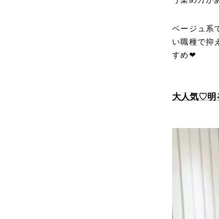
ベージュ系
い職種で抑
すめ❤︎
大人気♡明るめ