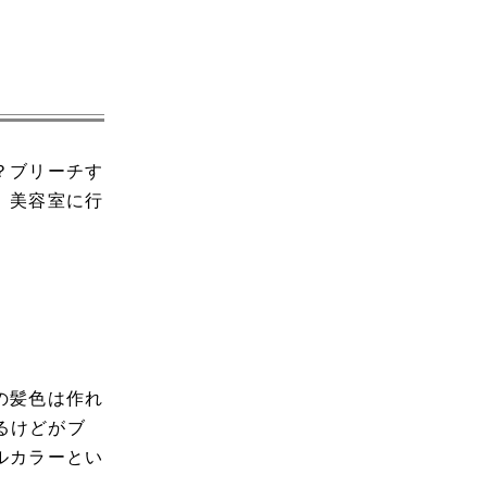
？ブリーチす
、美容室に行
の髪色は作れ
るけどがブ
ルカラーとい