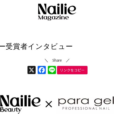
ネイリストお役立ち情報
6/01/13
ー受賞者インタビュー
X
Facebook
Line
リンクをコピー