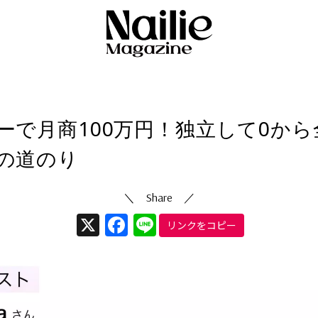
ネイリストお役立ち情報
5/08/12
（更新日
2026/01/27
）
ーで月商100万円！独立して0から
の道のり
X
Facebook
Line
リンクをコピー